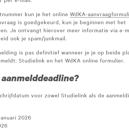
ntnummer kun je het online
WdKA-aanvraagformul
nvraag is goedgekeurd, kun je beginnen met het
en. Je ontvangt hierover meer informatie via e-ma
eid ook je spam/junkmail.
elding is pas definitief wanneer je je op beide p
nmeldt: Studielink en het WdKA online formulier.
e aanmelddeadline?
schrijfdatum voor zowel Studielink als de aanmeld
:
 januari 2026
026