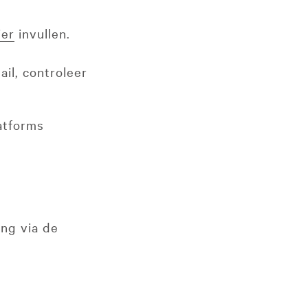
ier
invullen.
il, controleer
latforms
ing via de