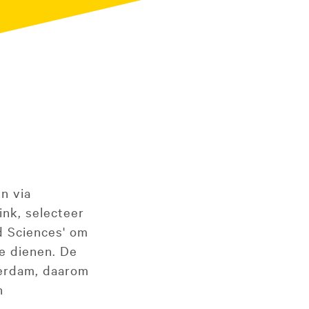
n via
ink, selecteer
d Sciences' om
e dienen. De
terdam, daarom
n