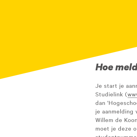
Hoe meld
Je start je aa
Studielink (
www
dan 'Hogeschoo
je aanmelding 
Willem de Koo
moet je deze o
studentnummer