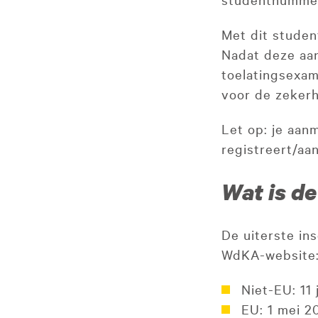
Met dit stude
Nadat deze aa
toelatingsexam
voor de zekerh
Let op: je aanm
registreert/aa
Wat is d
De uiterste in
WdKA-website
Niet-EU: 11
EU: 1 mei 2