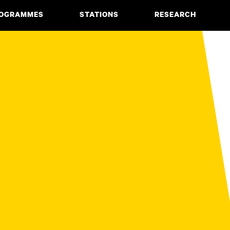
OGRAMMES
STATIONS
RESEARCH
CIATE DEGREE
ABOUT
BACHELOR
PROJECTS
MASTER
PUBLICATIONS
NEWS & EVENTS