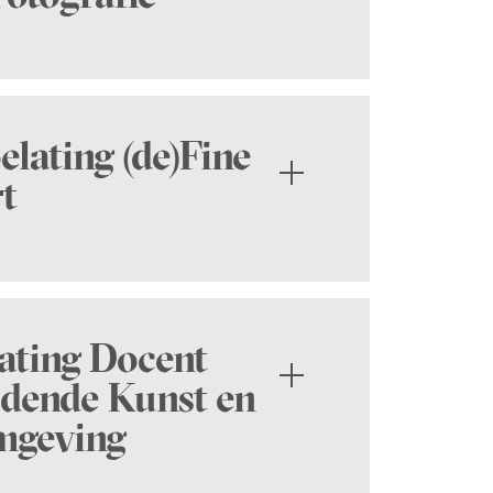
elating (de)Fine
t
ating Docent
: 18 januari 2026 (NON EU &
ldende Kunst en
mgeving
2: 15 maart 2026 (EU/NL)