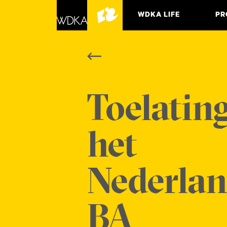
WDKA LIFE
PR
ASSO
Toelating
het
Nederlan
BA