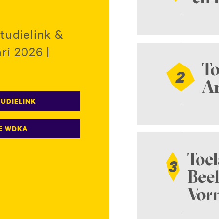
tudielink &
ri 2026 |
To
2
Ar
TUDIELINK
DE WDKA
Toel
3
Ronde 1
Bee
EU/NL)
Vor
Ronde 