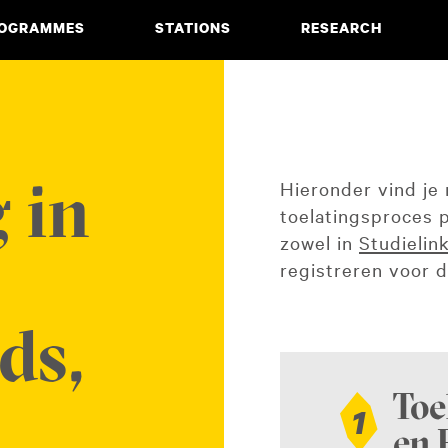
OGRAMMES
STATIONS
RESEARCH
CIATE DEGREE
ABOUT
BACHELOR
PROJECTS
Hieronder vind je 
 in
toelatingsproces p
MASTER
PUBLICATIONS
zowel in
Studielin
registreren voor d
NEWS & EVENTS
ds,
Toe
1
en 